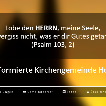
eformierte Kirchengemeinde 
eilungen
Gemeindebrief
Fotos
Über Un