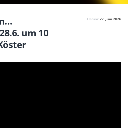
en…
Datum:
27. Juni 2026
28.6. um 10
Köster