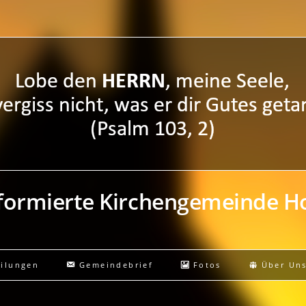
eformierte Kirchengemeinde 
eilungen
Gemeindebrief
Fotos
Über Un