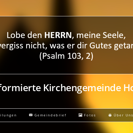
eformierte Kirchengemeinde 
eilungen
Gemeindebrief
Fotos
Über Un