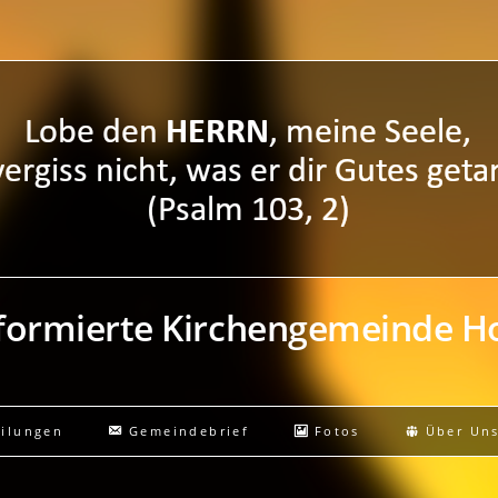
eformierte Kirchengemeinde 
eilungen
Gemeindebrief
Fotos
Über Un